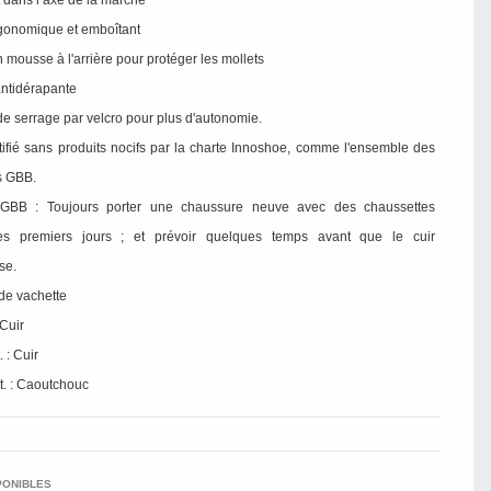
 dans l’axe de la marche
ergonomique et emboîtant
n mousse à l'arrière pour protéger les mollets
antidérapante
de serrage par velcro pour plus d'autonomie.
rtifié sans produits nocifs par la charte Innoshoe, comme l'ensemble des
s GBB.
BB : Toujours porter une chaussure neuve avec des chaussettes
es premiers jours ; et prévoir quelques temps avant que le cuir
se.
 de vachette
Cuir
 : Cuir
t. : Caoutchouc
PONIBLES