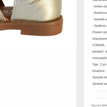
maintenant
- Arrière 
- Renfort e
- Semelle 
- Système 
Produit ce
chaussure
CONSEIL G
pendant l
s'assouplis
Tige : Cuir
Doublure : 
Semelle int.
Semelle ex
TAILLES DIS