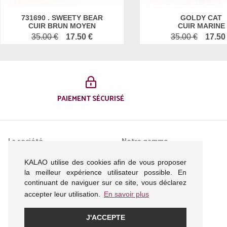
731690 . SWEETY BEAR
GOLDY CAT
CUIR BRUN MOYEN
CUIR MARINE
35.00 €
17.50 €
35.00 €
17.50
PAIEMENT SÉCURISÉ
La société
Notre gamme
KALAO utilise des cookies afin de vous proposer
Mentions légales
Femme
la meilleur expérience utilisateur possible. En
Conditions générales de
Homme
continuant de naviguer sur ce site, vous déclarez
vente
Enfant
accepter leur utilisation.
En savoir plus
Nous contacter
Acessoires
Plan du site
J'ACCEPTE