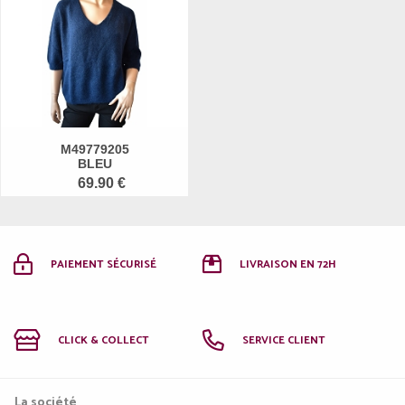
M49779205
BLEU
69.90 €
PAIEMENT SÉCURISÉ
LIVRAISON EN 72H
CLICK & COLLECT
SERVICE CLIENT
La société