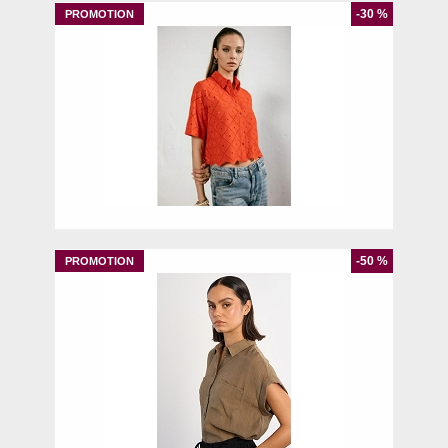
-30 %
M
-50 %
S