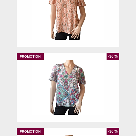
44
-30 %
36
42
-30 %