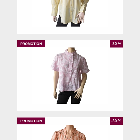
S
L
-30 %
42
-30 %