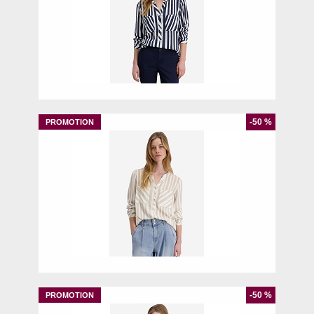
L
XL
-50 %
XS
S
L
-50 %