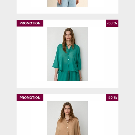
M
-50 %
S
M
L
-50 %