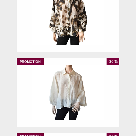
S
-30 %
S