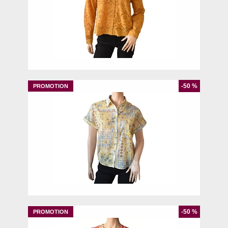
40
42
44
-50 %
44
46
-50 %