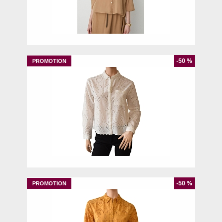
S
M
L
-50 %
44
-50 %