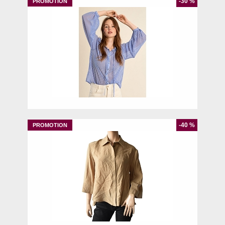
-30 %
XS
L
-40 %
S