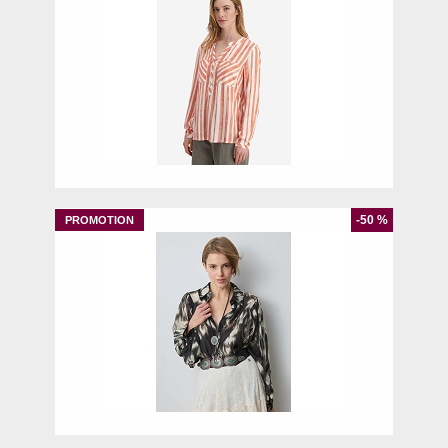
XS
S
L
XL
-50 %
S
M