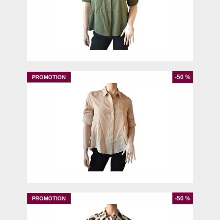
M
L
-50 %
M
L
XL
-50 %