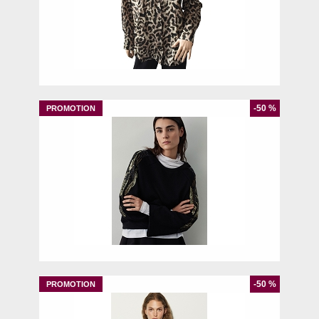
S
-50 %
S
-50 %