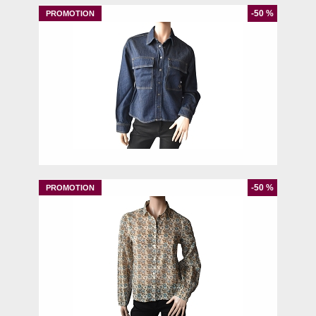
-50 %
XS
S
M
-50 %
42