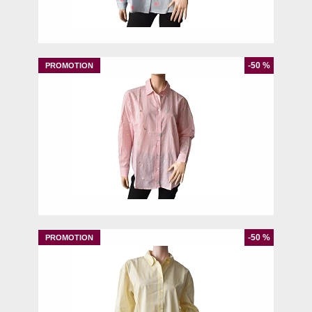
M
-50 %
XXS
M
-50 %