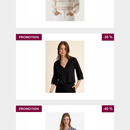
S
XL
-30 %
L
-40 %