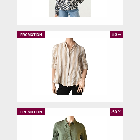
XS
S
-50 %
M
-50 %