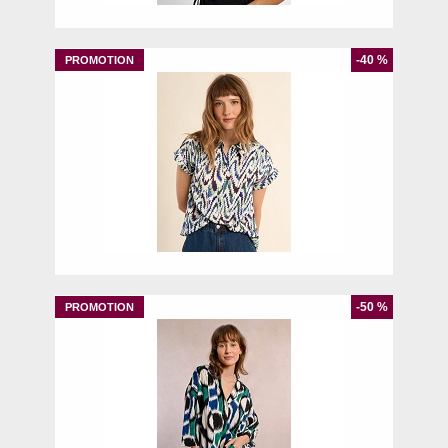
-40 %
S
-50 %