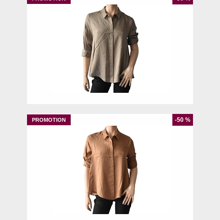
M
-50 %
L