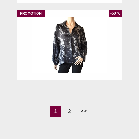
-50 %
S
1
2
>>