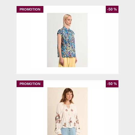
-50 %
M
L
-50 %