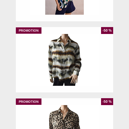
XS
-50 %
M
-50 %