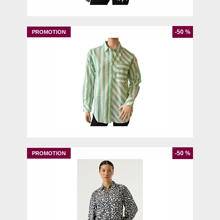
-50 %
38
40
42
44
-50 %