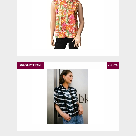
40
42
-30 %
S