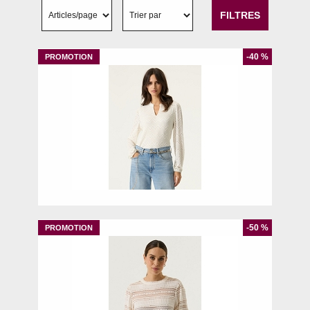
FILTRES
-40 %
M
-50 %