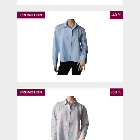
-40 %
M
-50 %