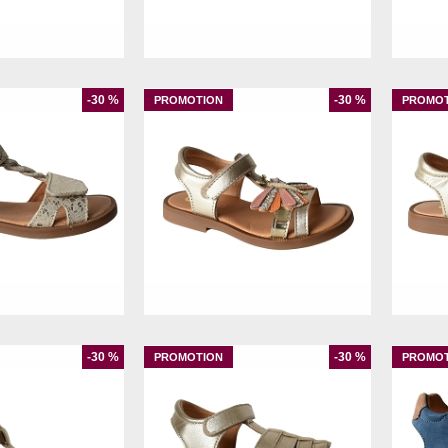
9
20
24
26
27
28
29
-30 %
-30 %
32
33
34
31
-30 %
-30 %