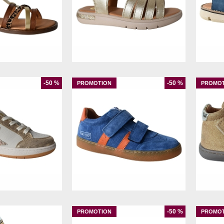
31
32
37
38
28
29
30
31
32
33
-50 %
-50 %
34
28
31
32
-50 %