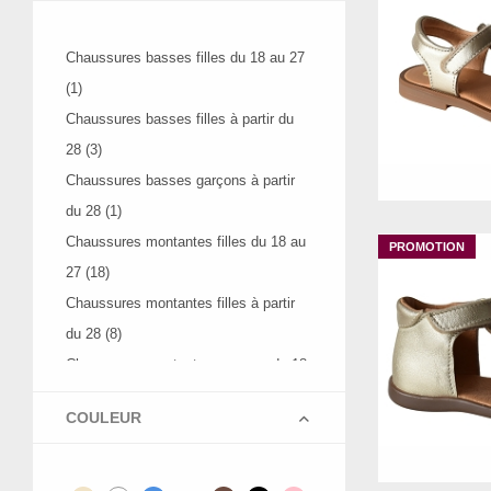
FUSION
GANT FOOTWEAR
Chaussures basses filles du 18 au 27
GARCIA
(1)
GEO REINO
Chaussures basses filles à partir du
GEOX
28 (3)
2
GERARD HENON
Chaussures basses garçons à partir
GIOSEPPO
du 28 (1)
GOLA
Chaussures montantes filles du 18 au
HAVAIANAS
27 (18)
IMPERIAL
Chaussures montantes filles à partir
INEA
du 28 (8)
INFINI
Chaussures montantes garçons du 18
IPANEMA
au 27 (15)
ISLE JACOBSEN
COULEUR
Sandales filles du 18 au 27 (10)
21
22
ISOTONER
Sandales filles à partir du 28 (7)
JACK AND JONES
Sandales garçons du 18 au 27 (6)