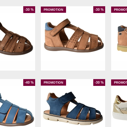
-30 %
-30 %
9
20
19
22
23
-40 %
-30 %