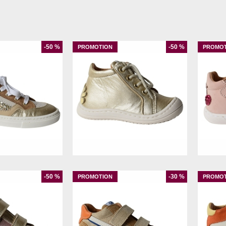
-50 %
-50 %
26
20
22
-50 %
-30 %