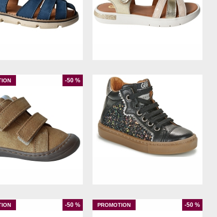
28
30
31
25
-50 %
21
24
25
26
27
-50 %
-50 %