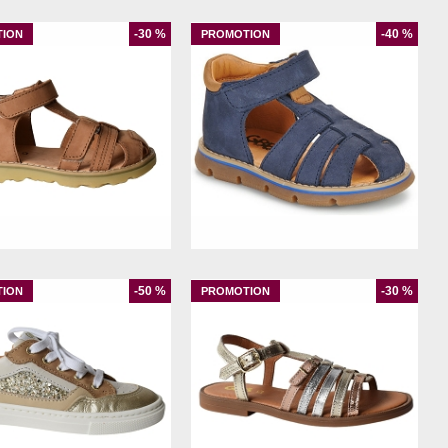
-30 %
-40 %
21
22
23
21
22
24
25
-50 %
-30 %