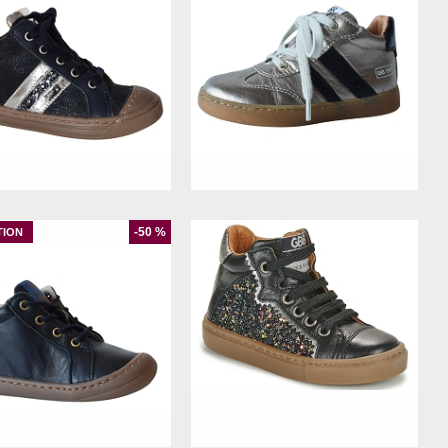
25
26
22
24
25
26
-50 %
19
21
29
30
31
32