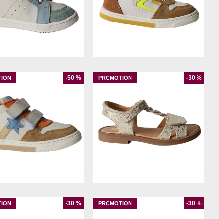
21
22
23
25
23
24
25
26
-50 %
-30 %
23
24
25
26
24
25
-30 %
-30 %