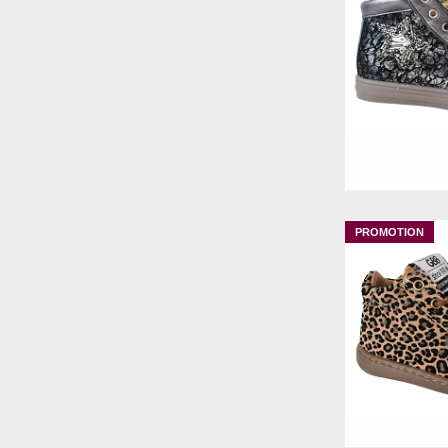
TBS
TEDDY SMITH
TIFFOSI
TIMEZONE
TONI PONS
24
2
VANESSA WU
VERBENAS
VICTORIA
WALK IN PITAS
WESTLAND . JOSEF SEIBEL