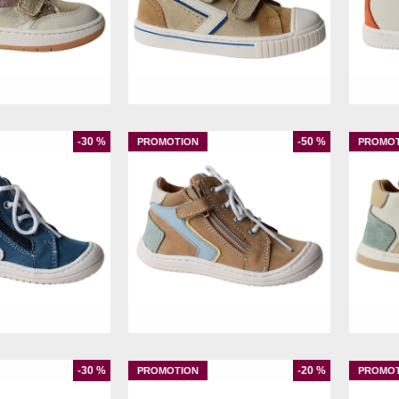
24
25
26
27
-30 %
-50 %
21
22
23
19
21
22
23
-30 %
-20 %