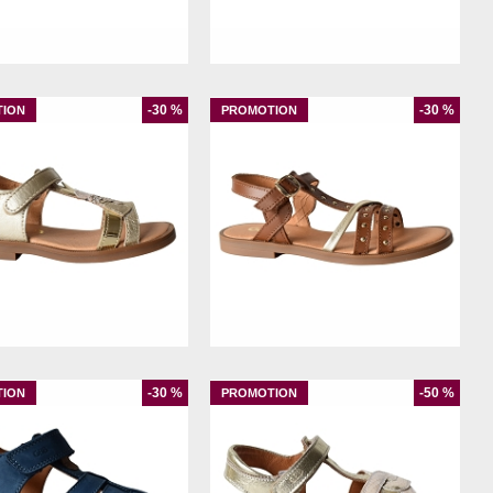
29
30
31
32
33
34
35
30
31
32
33
34
35
36
37
38
-30 %
-30 %
28
29
30
31
32
33
34
29
36
37
38
-30 %
-50 %