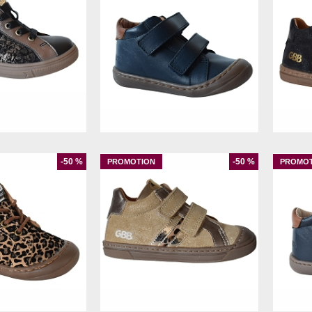
5
26
27
21
-50 %
-50 %
23
26