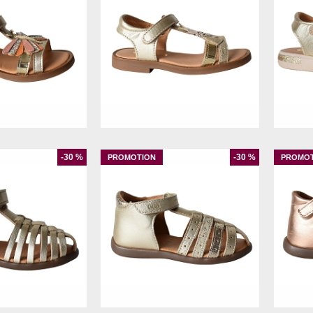
4
26
24
26
-30 %
-30 %
23
25
26
21
23