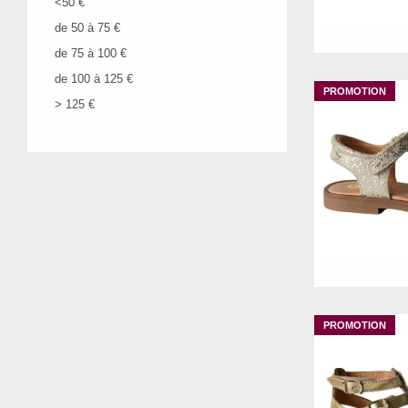
<50 €
MANDOLINE
1
de 50 à 75 €
MARCO TOZZI
de 75 à 100 €
MARIAMARE
de 100 à 125 €
MELINE
> 125 €
MISS REINETTE
MJUS
MOLLY BRACKEN
NATURAL WORLD
NAUTILUS
NO EXCESS
29
31
ONLY
OXFORD
PATRICIA MILLER
PEPE JEANS Footwear
PIECES
PIKOLINOS