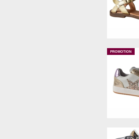
PLAKTON
PLAY ONE
PLEASE
28
29
30
PORRONET
REDSKINS
REFRESH
REMONTE
RIEKER
ROBEEZ
SANDRA COVES
SCHOLL
SEMELFLEX
SKECHERS
SOFTINOS
SURKANA
TAMARIS