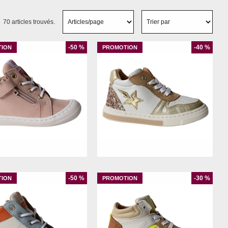
70 articles trouvés.
-50 %
-40 %
19
20
21
22
23
26
-50 %
-30 %