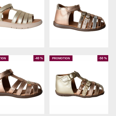
24
25
20
21
22
23
25
27
-40 %
-50 %
19
20
21
23
19
21
22