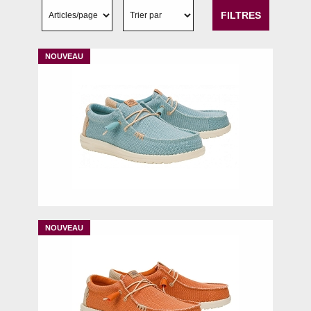
FILTRES
40
41
42
43
44
45