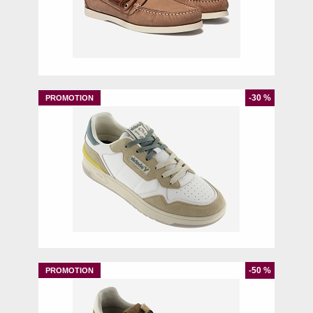
40
41
42
43
44
-30 %
39
40
41
42
44
-50 %