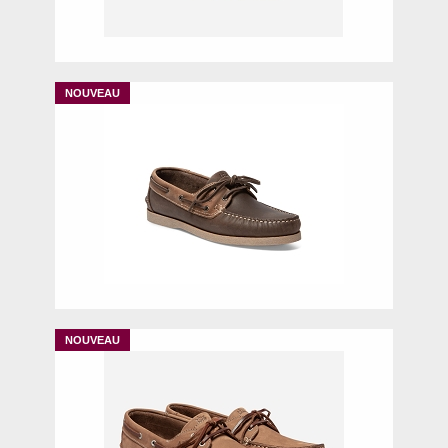
40
41
42
43
44
46
40
42
43
44
46