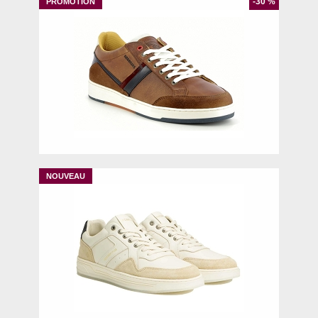
-30 %
41
42
43
44
45
40
41
42
43
44
46