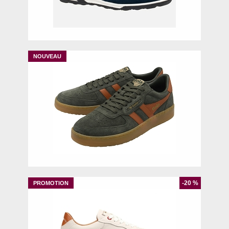
39
42
43
45
46
41
42
43
45
-20 %