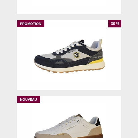
41
42
43
46
-30 %
43
46