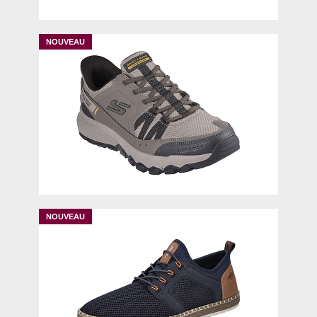
40
41
42
43
44