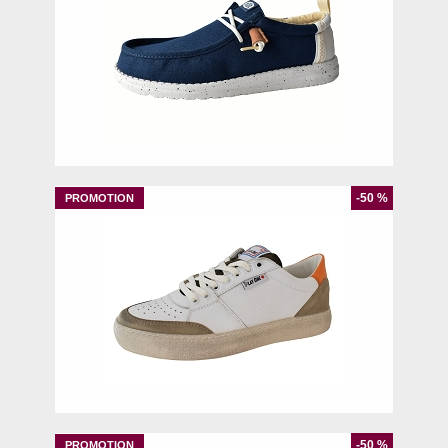
42
-50 %
39
42
-50 %