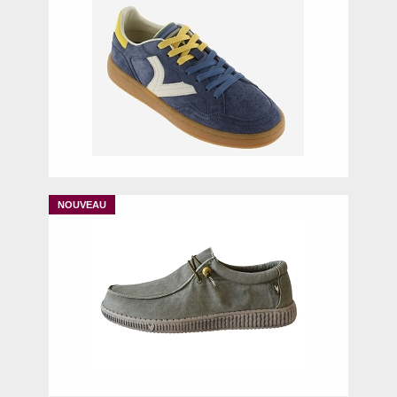
39
40
41
42
44
40
43
44