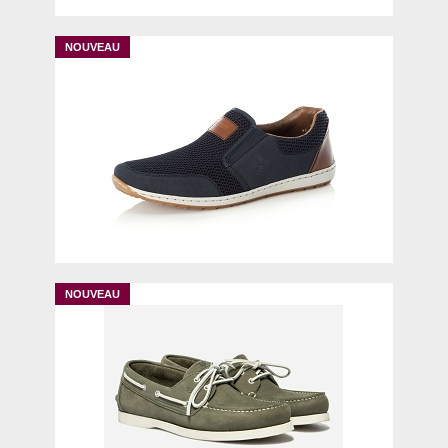
40
42
43
45