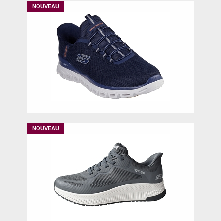
40
41
42
45
47-
42
43
44