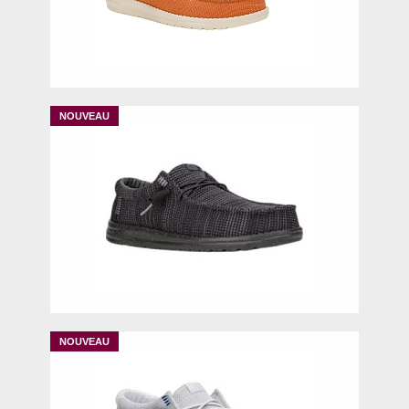
40
41
42
43
45
41
42
44
45