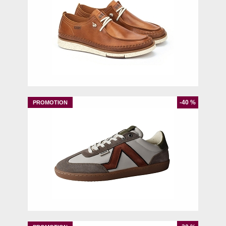
40
41
43
-40 %
40
41
44
45