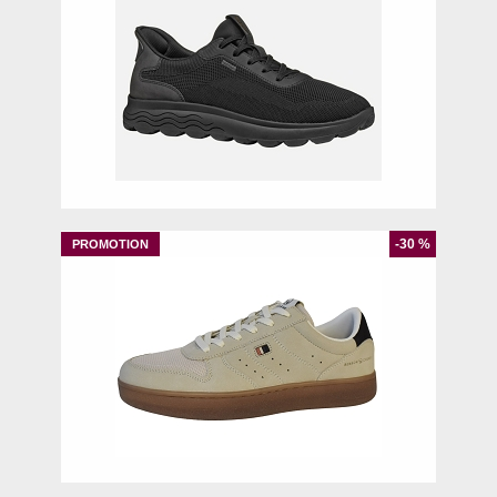
41
42
43
44
-30 %
41
42
43
45
46