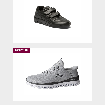
39
40
41
42
43
44
45
46
40
42