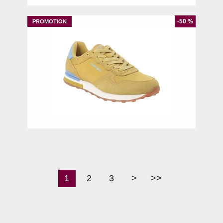
-50 %
41
1
2
3
>
>>