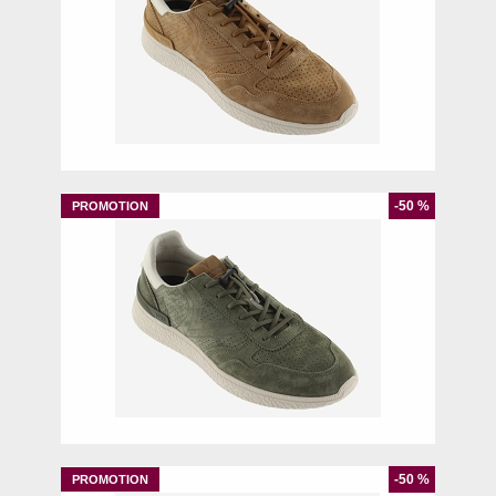
39
40
41
42
43
44
45
-50 %
40
41
42
43
44
-50 %