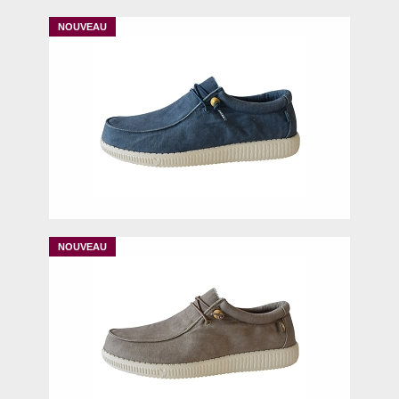
41
42
43
44