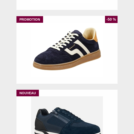
-50 %
40
42
44