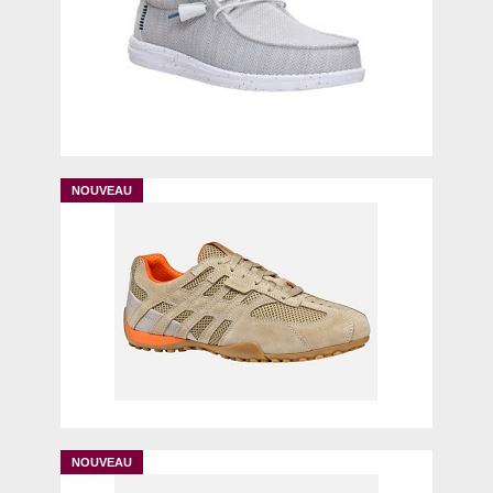
42
44
40
41
42
44
45