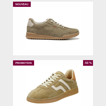
41
42
43
44
-50 %
40
42