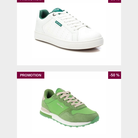
43
-50 %
40
41
42