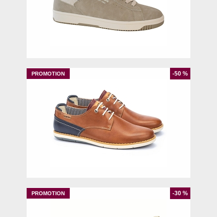
40
41
42
44
-50 %
40
-30 %