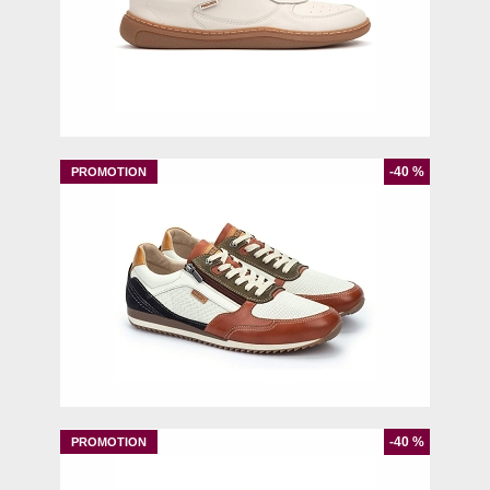
44
-40 %
42
44
45
-40 %