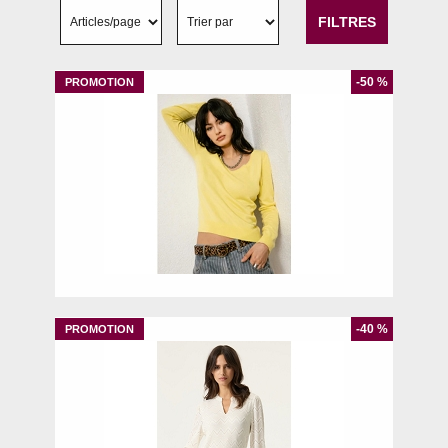
FILTRES
-50 %
S
M
L
-40 %