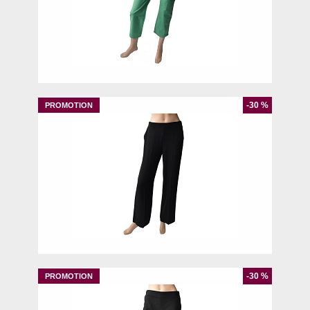
42
-30 %
XL
-30 %