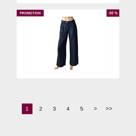
-50 %
36
1
2
3
4
5
>
>>