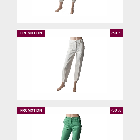
34
36
40
46
-50 %
36
-50 %