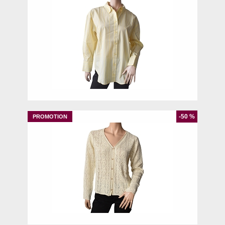
S
L
-50 %
3
4