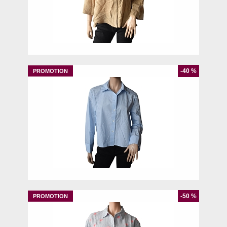
S
-40 %
M
-50 %