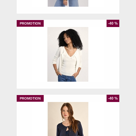
XS
S
M
-40 %
XS
-40 %