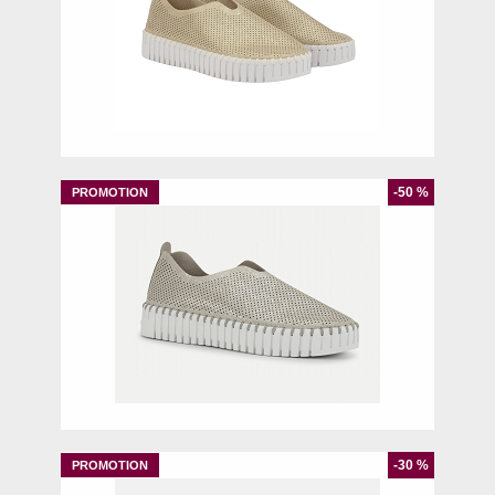
37
38
39
40
41
-50 %
38
39
40
41
-30 %