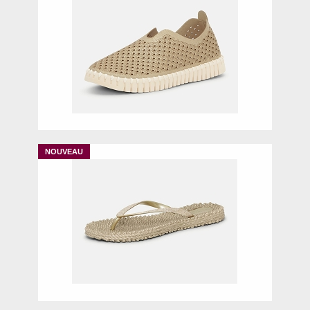
40
42
38
39