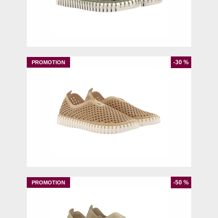
40
41
-30 %
37
39
40
41
-50 %