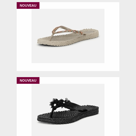
36
38
39
40
36
38
39
40
41