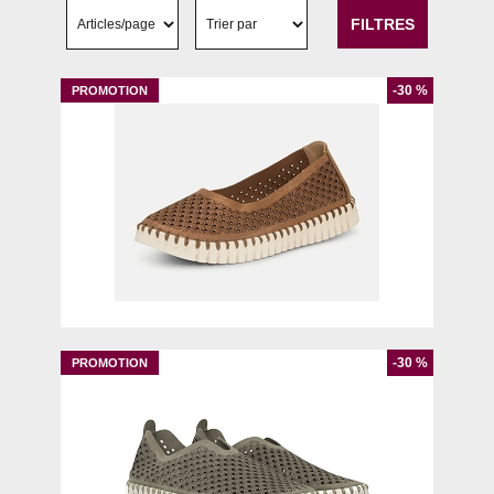
FILTRES
-30 %
37
38
39
40
-30 %