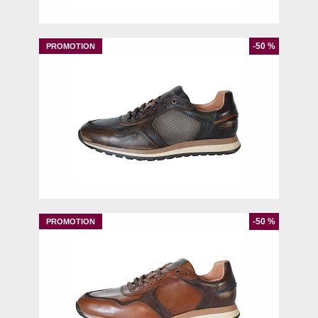
-50 %
41
42
46
-50 %