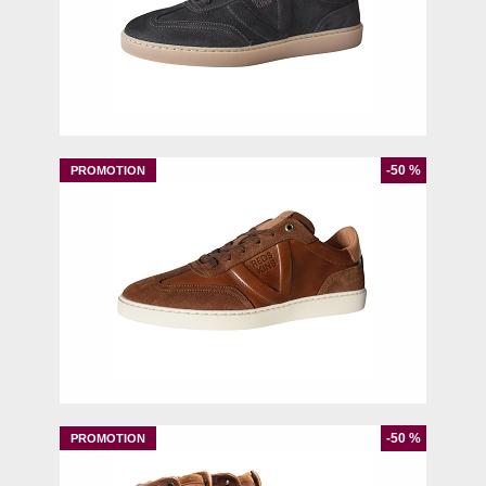
41
42
43
44
-50 %
41
42
44
-50 %