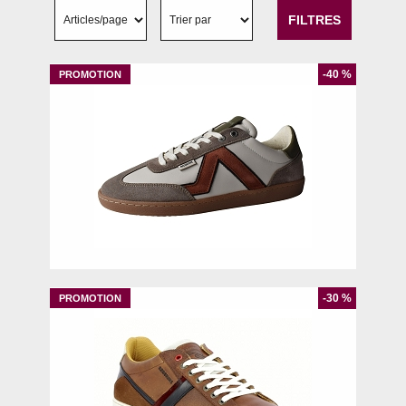
FILTRES
-40 %
40
41
44
45
-30 %