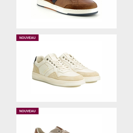
41
42
43
44
45
40
41
42
43
44
46