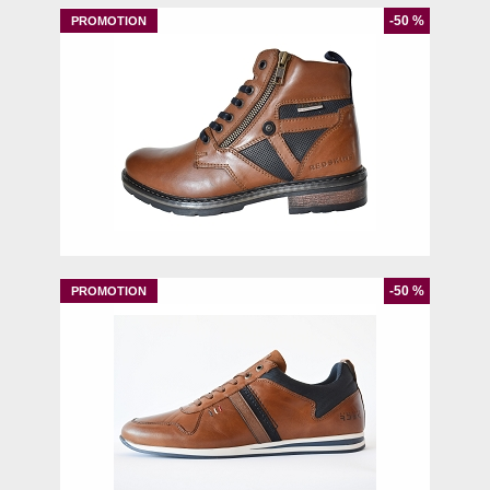
-50 %
44
45
-50 %
42
46