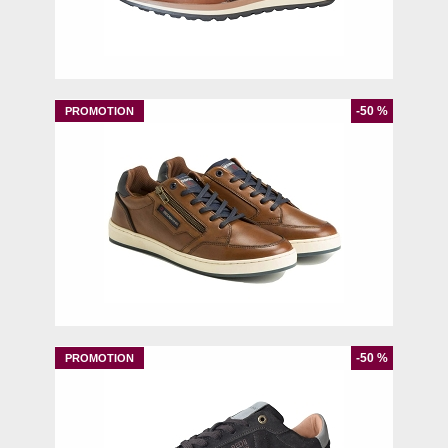
40
41
42
46
-50 %
40
-50 %