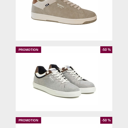
40
41
42
44
-50 %
40
-50 %