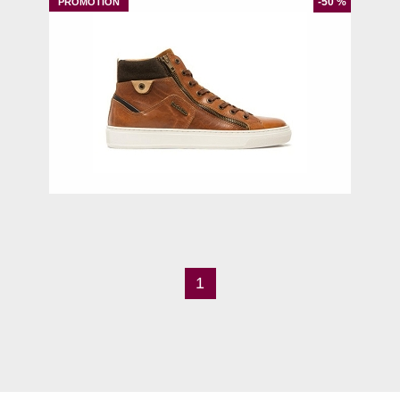
-50 %
40
1