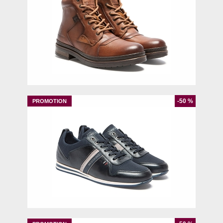
40
44
-50 %
40
43
45
46