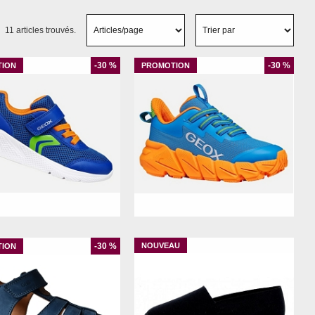
11 articles trouvés.
-30 %
-30 %
32
33
34
35
36
38
34
35
36
37
-30 %