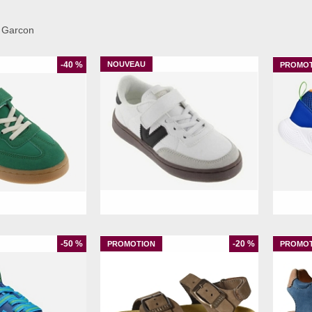
Garcon
-40 %
31
32
35
28
29
30
31
32
33
35
30
31
-50 %
-20 %