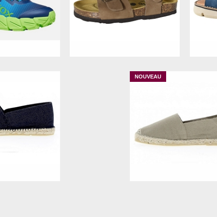
5
36
37
28
29
31
33
35
7
39
40
35
40