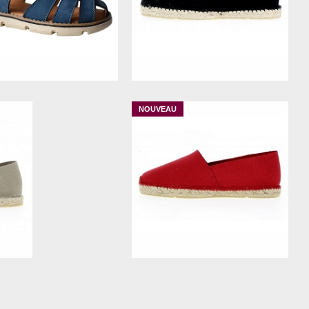
28
30
31
35
38
40
35
36
37
40