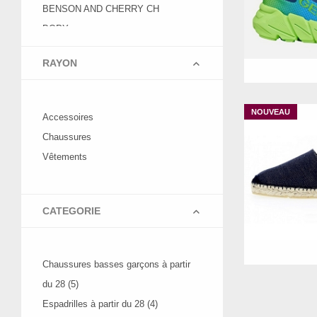
BENSON AND CHERRY CH
BOPY
BSB
34
3
RAYON
BUGATTI SHOES
BYOUNG
C EST BEAU LA VIE
Accessoires
CARLA TORTOSA
Chaussures
CETTI
Vêtements
COLORS OF CALIFORNIA
CROCS EUROPE
DESIGUAL
CATEGORIE
DUDE
36
3
EASY PEASY
Chaussures basses garçons à partir
ELUE PAR NOUS
du 28 (5)
ETERNEL
Espadrilles à partir du 28 (4)
FARGEOT