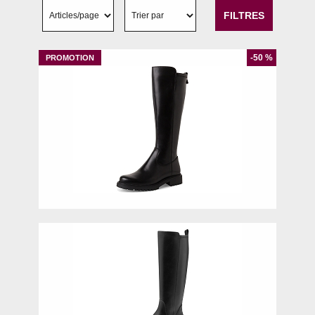
FILTRES
-50 %
37
38
41