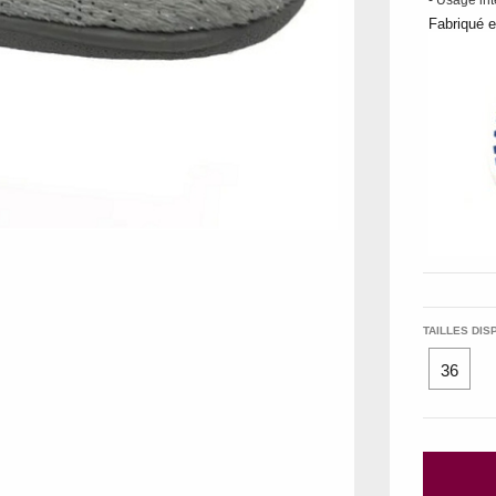
- Usage int
Fabriqué 
TAILLES DIS
36