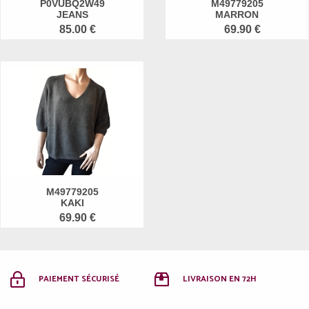
P0VUBQ2W49
M49779205
JEANS
MARRON
85.00 €
69.90 €
M49779205
KAKI
69.90 €
PAIEMENT SÉCURISÉ
LIVRAISON EN 72H