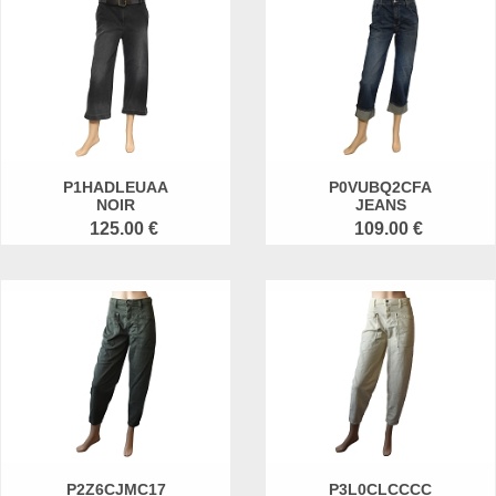
P1HADLEUAA
P0VUBQ2CFA
NOIR
JEANS
125.00 €
109.00 €
P2Z6CJMC17
P3L0CLCCCC