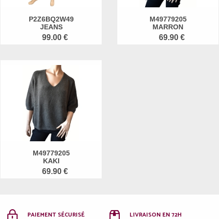
P2Z6BQ2W49
M49779205
JEANS
MARRON
99.00 €
69.90 €
M49779205
KAKI
69.90 €
PAIEMENT SÉCURISÉ
LIVRAISON EN 72H