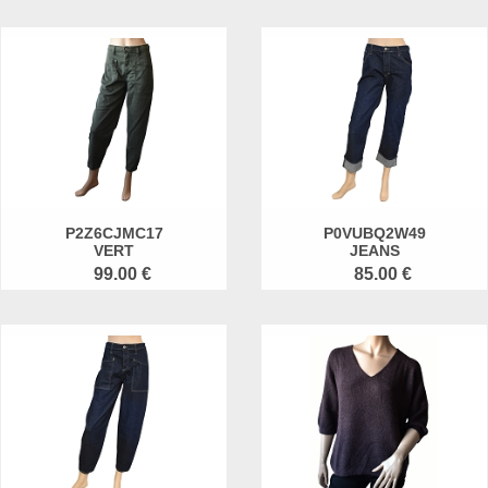
P2Z6CJMC17
P0VUBQ2W49
VERT
JEANS
99.00 €
85.00 €