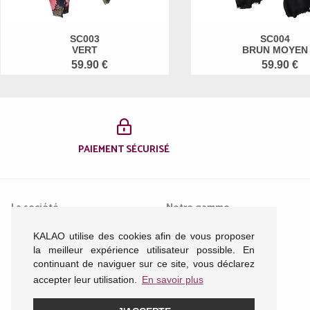
SC003
SC004
VERT
BRUN MOYEN
59.90 €
59.90 €
PAIEMENT SÉCURISÉ
La société
Notre gamme
KALAO utilise des cookies afin de vous proposer
Mentions légales
Femme
la meilleur expérience utilisateur possible. En
Conditions générales de
Homme
continuant de naviguer sur ce site, vous déclarez
vente
Enfant
accepter leur utilisation.
En savoir plus
Nous contacter
Acessoires