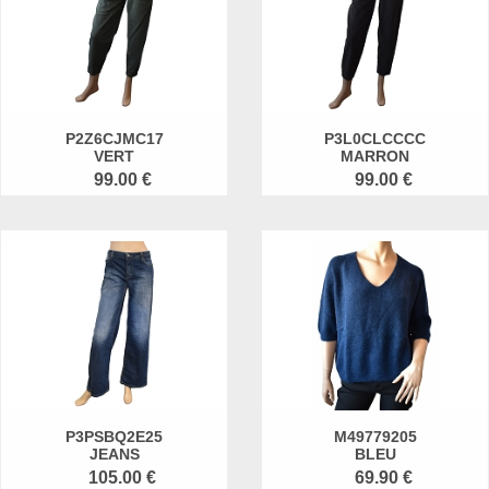
P2Z6CJMC17
P3L0CLCCCC
VERT
MARRON
99.00 €
99.00 €
P3PSBQ2E25
M49779205
JEANS
BLEU
105.00 €
69.90 €