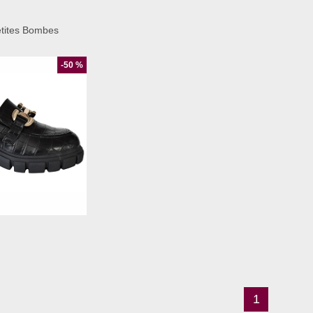
tites Bombes
-50 %
41
1