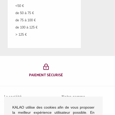
JACK AND JONES
<50 €
JACKY DIFFUSION
de 50 à 75 €
JN PLUS
de 75 à 100 €
K.DAQUES
de 100 à 125 €
K.MARY
> 125 €
KAOLA
KRISTO
LA BANDE A MICH
LAURA VITA
LES TROPEZIENNES
PAIEMENT SÉCURISÉ
LES TROPEZIENNES ACC.
LILI SIDONIO
LOLA ESPELETA
La société
Notre gamme
LOLLIPOPS
MAISON ESPADRILLE
KALAO utilise des cookies afin de vous proposer
Mentions légales
Femme
MAMZELLE
la meilleur expérience utilisateur possible. En