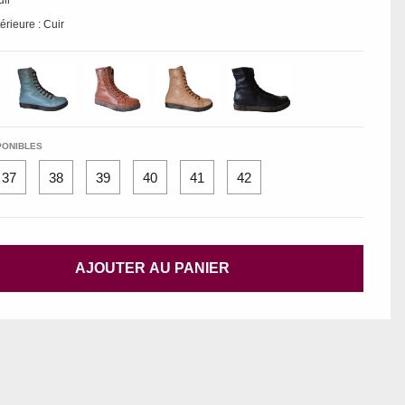
uir
érieure : Cuir
PONIBLES
37
38
39
40
41
42
AJOUTER AU PANIER