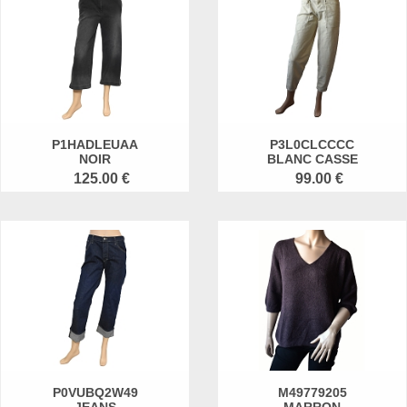
P1HADLEUAA
P3L0CLCCCC
NOIR
BLANC CASSE
125.00 €
99.00 €
P0VUBQ2W49
M49779205