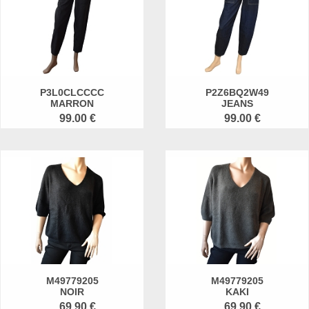
P3L0CLCCCC
P2Z6BQ2W49
MARRON
JEANS
99.00 €
99.00 €
M49779205
M49779205
NOIR
KAKI
69.90 €
69.90 €