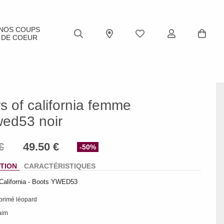
NOS COUPS
DE COEUR
s of california femme
wed53 noir
-50%
TION
CARACTÉRISTIQUES
 California - Boots YWED53
mprimé léopard
aim