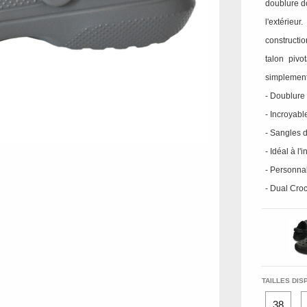
doublure do
l'extérieu
constructi
talon pivo
simplement 
- Doublure
- Incroyabl
- Sangles d
- Idéal à l'
- Personna
- Dual Croc
TAILLES DIS
38