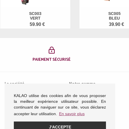
SC003
SC005
VERT
BLEU
59.90 €
39.90 €
PAIEMENT SÉCURISÉ
La société
Notre gamme
KALAO utilise des cookies afin de vous proposer
Mentions légales
Femme
la meilleur expérience utilisateur possible. En
Conditions générales de
Homme
continuant de naviguer sur ce site, vous déclarez
vente
Enfant
accepter leur utilisation.
En savoir plus
Nous contacter
Acessoires
Plan du site
J'ACCEPTE