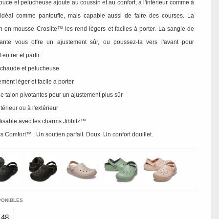
uce et pelucheuse ajoute au coussin et au confort, à l'intérieur comme à
r. Idéal comme pantoufle, mais capable aussi de faire des courses. La
on en mousse Croslite™ les rend légers et faciles à porter. La sangle de
tante vous offre un ajustement sûr, ou poussez-la vers l'avant pour
entrer et partir.
 chaude et pelucheuse
ement léger et facile à porter
e talon pivotantes pour un ajustement plus sûr
intérieur ou à l'extérieur
lisable avec les charms Jibbitz™
s Comfort™ : Un soutien parfait. Doux. Un confort douillet.
PONIBLES
48