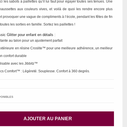
ici les sabots à paillettes qu’il lui faut pour égayer toutes ses tenues. Une
haussettes aux couleurs vives, et voilà de quoi les rendre encore plus
t provoquer une vague de compliments à l’école, pendant les fêtes de fin
outes les sorties en famille. Sortez les paillettes !
sic Glitter pour enfant en détails :
otante au talon pour un ajustement parfait
extérieure en résine Croslite™ pour une meilleure adhérence, un meilleur
un confort durable
isable avec les Jibbitz™
rocs Comfort™ : Légèreté. Souplesse. Confort à 360 degrés.
PONIBLES
AJOUTER AU PANIER