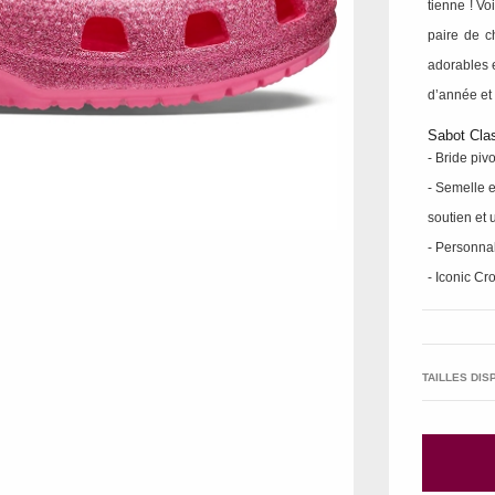
tienne ! Vo
paire de c
adorables e
d’année et t
Sabot Clas
- Bride piv
- Semelle 
soutien et 
- Personnal
- Iconic C
TAILLES DIS