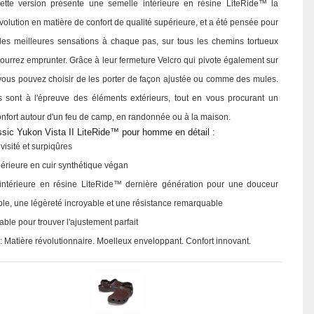
ette version présente une semelle intérieure en résine LiteRide™ la
volution en matière de confort de qualité supérieure, et a été pensée pour
r les meilleures sensations à chaque pas, sur tous les chemins tortueux
ourrez emprunter. Grâce à leur fermeture Velcro qui pivote également sur
 vous pouvez choisir de les porter de façon ajustée ou comme des mules.
 sont à l'épreuve des éléments extérieurs, tout en vous procurant un
onfort autour d'un feu de camp, en randonnée ou à la maison.
sic Yukon Vista II LiteRide™ pour homme en détail :
visité et surpiqûres
périeure en cuir synthétique végan
intérieure en résine LiteRide™ dernière génération pour une douceur
le, une légèreté incroyable et une résistance remarquable
lable pour trouver l'ajustement parfait
 Matière révolutionnaire. Moelleux enveloppant. Confort innovant.