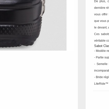
De plus, c
dernière ré
vous offri
que vous p
le devant,
Ces sabots
véritable c
Sabot Clas
- Modèle re
- Partie su
- Semelle 
incomparab
- Bride rég
LiteRide™ :