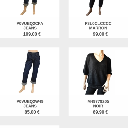
P0VUBQ2CFA
P3L0CLCCCC
JEANS
MARRON
109.00 €
99.00 €
P0VUBQ2W49
M49779205
JEANS
NOIR
85.00 €
69.90 €