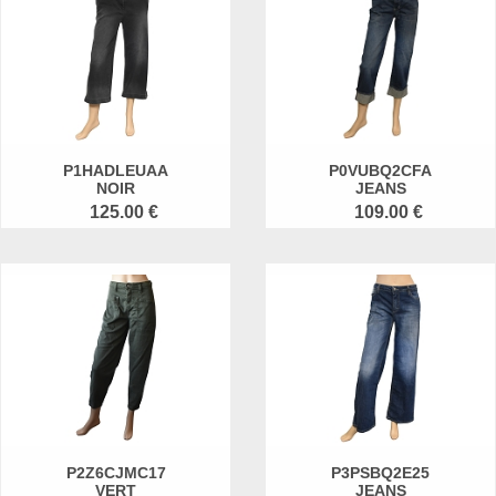
P1HADLEUAA
P0VUBQ2CFA
NOIR
JEANS
125.00 €
109.00 €
P2Z6CJMC17
P3PSBQ2E25
VERT
JEANS