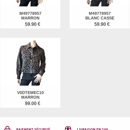
M49778957
M49778957
MARRON
BLANC CASSE
59.90 €
59.90 €
V0DTEMEC10
MARRON
99.00 €
PAIEMENT SÉCURISÉ
LIVRAISON EN 72H