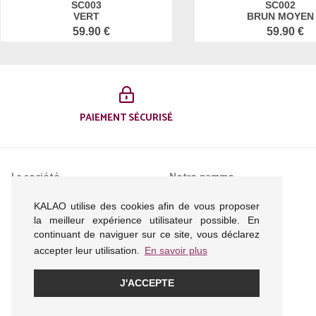
SC003
SC002
VERT
BRUN MOYEN
59.90 €
59.90 €
PAIEMENT SÉCURISÉ
La société
Notre gamme
KALAO utilise des cookies afin de vous proposer
Mentions légales
Femme
la meilleur expérience utilisateur possible. En
Conditions générales de
Homme
continuant de naviguer sur ce site, vous déclarez
vente
Enfant
accepter leur utilisation.
En savoir plus
Nous contacter
Acessoires
Plan du site
J'ACCEPTE
Politique de confidentialité