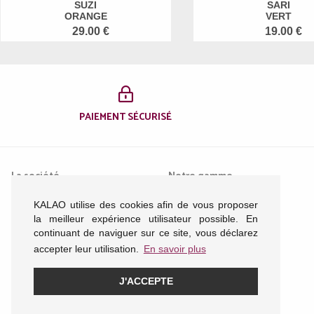
SUZI
SARI
ORANGE
VERT
29.00 €
19.00 €
PAIEMENT SÉCURISÉ
La société
Notre gamme
KALAO utilise des cookies afin de vous proposer
Mentions légales
Femme
la meilleur expérience utilisateur possible. En
Conditions générales de
Homme
continuant de naviguer sur ce site, vous déclarez
vente
Enfant
accepter leur utilisation.
En savoir plus
Nous contacter
Acessoires
Plan du site
J'ACCEPTE
Politique de confidentialité