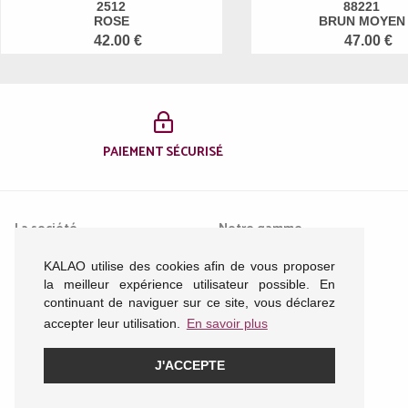
2512
88221
ROSE
BRUN MOYEN
42.00 €
47.00 €
PAIEMENT SÉCURISÉ
La société
Notre gamme
KALAO utilise des cookies afin de vous proposer
Mentions légales
Femme
la meilleur expérience utilisateur possible. En
Conditions générales de
Homme
continuant de naviguer sur ce site, vous déclarez
vente
Enfant
accepter leur utilisation.
En savoir plus
Nous contacter
Acessoires
Plan du site
J'ACCEPTE
Politique de confidentialité