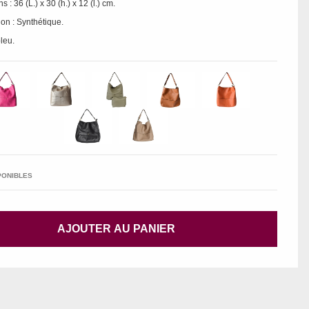
 : 36 (L.) x 30 (h.) x 12 (l.) cm.
on : Synthétique.
bleu.
PONIBLES
AJOUTER AU PANIER