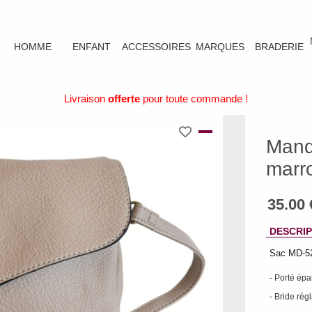
HOMME
ENFANT
ACCESSOIRES
MARQUES
BRADERIE
Livraison
offerte
pour toute commande !
Mand
marr
DESCRIP
Sac MD-52
- Porté épa
- Bride rég