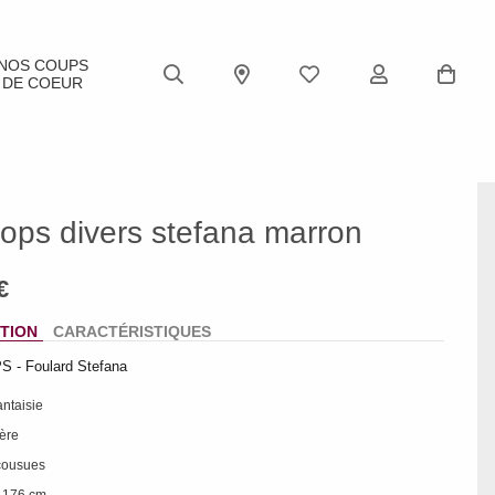
NOS COUPS
DE COEUR
pops divers stefana marron
TION
CARACTÉRISTIQUES
 - Foulard Stefana
antaisie
gère
 cousues